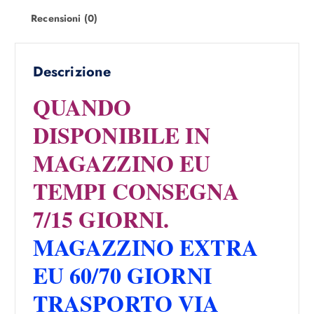
4
0
Recensioni (0)
9
0
9
,
€
0
.
Descrizione
0
QUANDO
€
DISPONIBILE IN
.
MAGAZZINO EU
TEMPI CONSEGNA
7/15 GIORNI.
MAGAZZINO EXTRA
EU 60/70 GIORNI
TRASPORTO VIA