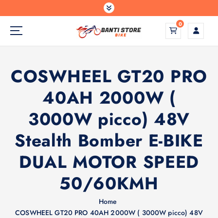
S
a
0
l
t
a
a
COSWHEEL GT20 PRO
l
c
40AH 2000W (
o
n
3000W picco) 48V
t
e
Stealth Bomber E-BIKE
n
u
DUAL MOTOR SPEED
t
o
50/60KMH
Home
COSWHEEL GT20 PRO 40AH 2000W ( 3000W picco) 48V