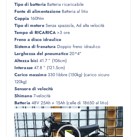
Tipo di batteria
Batteria ricaricabile
Fonte di alimentazione
Batteria al litio
Coppia
160Nm
Tipo di motore
Senza spazzola, Ad alta velocità
Tempo di RICARICA
>3 ore
Freno a disco idraulico
Sistema di frenatura
Doppio freno idraulico
Larghezza del pneumatico
20*4″
Altezza bici
41.7 ” (106cm)
Interasse
47.8 ” (121.5cm)
Carico massimo
330 libbre (150kg) (carico sicuro
120kg)
Sensore di velocità
Shimano
7-velocità
Batteria
48V 25Ah + 15Ah (celle di 18650 al litio)
V
i
d
e