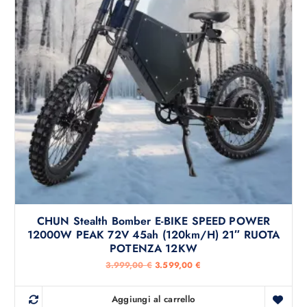
l
è
e
:
e
2
r
.
a
3
:
9
2
9
.
,
5
0
9
0
9
,
€
0
.
0
€
.
CHUN Stealth Bomber E-BIKE SPEED POWER
12000W PEAK 72V 45ah (120km/h) 21″ RUOTA
POTENZA 12KW
I
I
3.999,00
€
3.599,00
€
l
l
p
p
r
r
Aggiungi al carrello
e
e