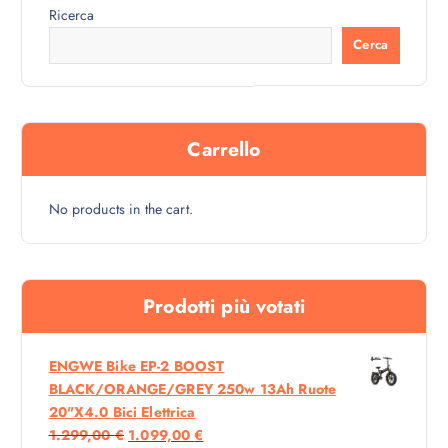
n
l
Ricerca
a
e
l
è
Cerca
e
:
e
1
r
.
a
3
:
9
1
9
.
,
Carrello
5
0
9
0
9
,
€
No products in the cart.
0
.
0
€
.
Prodotti più votati
ENGWE Bike EP-2 BOOST
BLACK/ORANGE/GREY 250w 13Ah Ruote
20"x4.0 Bici Elettrica
I
I
1.299,00
€
1.099,00
€