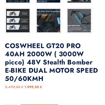
COSWHEEL GT20 PRO
40AH 2000W ( 3000W
picco) 48V Stealth Bomber
E-BIKE DUAL MOTOR SPEED
50/60KMH
I
I
2.499,00
€
1.999,00
€
l
l
p
p
r
r