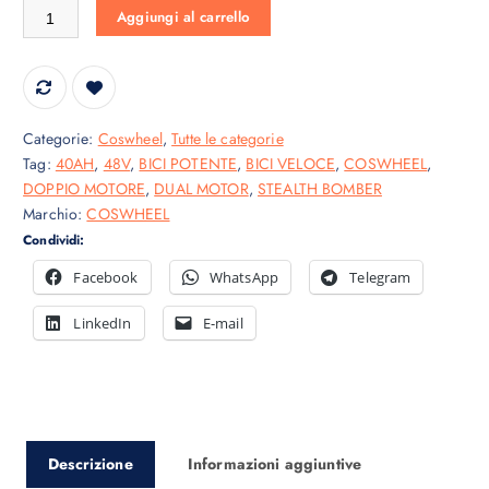
COSWHEEL GT20 PRO 40AH 2000W ( 3000W picco) 48V Stealth B
e
e
Aggiungi al carrello
z
z
z
z
o
o
o
a
Categorie:
Coswheel
,
Tutte le categorie
r
t
Tag:
40AH
,
48V
,
BICI POTENTE
,
BICI VELOCE
,
COSWHEEL
,
i
t
DOPPIO MOTORE
,
DUAL MOTOR
,
STEALTH BOMBER
g
u
Marchio:
COSWHEEL
i
a
Condividi:
n
l
a
e
Facebook
WhatsApp
Telegram
l
è
e
:
LinkedIn
E-mail
e
1
r
.
a
9
:
9
2
9
Descrizione
Informazioni aggiuntive
.
,