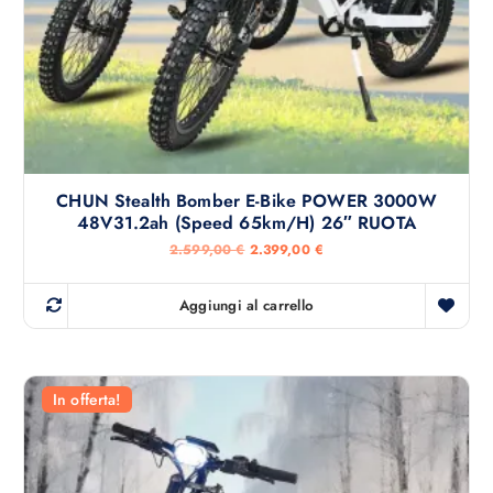
CHUN Stealth Bomber E-Bike POWER 3000W
48V31.2ah (Speed 65km/h) 26″ RUOTA
I
I
2.599,00
€
2.399,00
€
l
l
p
p
r
r
Aggiungi al carrello
e
e
z
z
z
z
o
o
o
a
r
t
In offerta!
i
t
g
u
i
a
n
l
a
e