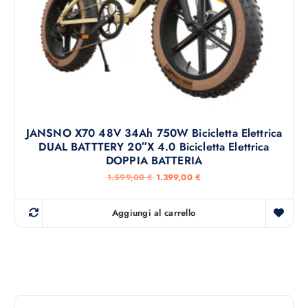
9
0
9
,
€
0
.
0
€
.
JANSNO X70 48V 34Ah 750W Bicicletta Elettrica
DUAL BATTTERY 20″x 4.0 Bicicletta Elettrica
DOPPIA BATTERIA
I
I
1.599,00
€
1.399,00
€
l
l
p
p
r
r
Aggiungi al carrello
e
e
z
z
z
z
o
o
o
a
r
t
i
t
g
u
i
a