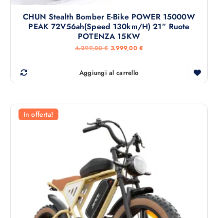
CHUN Stealth Bomber E-Bike POWER 15000W
PEAK 72V56ah(Speed 130km/h) 21” Ruote
POTENZA 15KW
I
I
4.299,00
€
3.999,00
€
l
l
p
p
r
r
Aggiungi al carrello
e
e
z
z
z
z
o
o
o
a
r
t
In offerta!
i
t
g
u
i
a
n
l
a
e
l
è
e
:
e
3
r
.
a
9
:
9
4
9
.
,
2
0