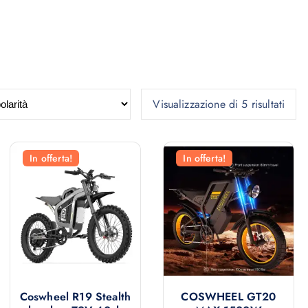
P
Visualizzazione di 5 risultati
o
p
o
In offerta!
In offerta!
l
a
r
i
t
à
Coswheel R19 Stealth
COSWHEEL GT20