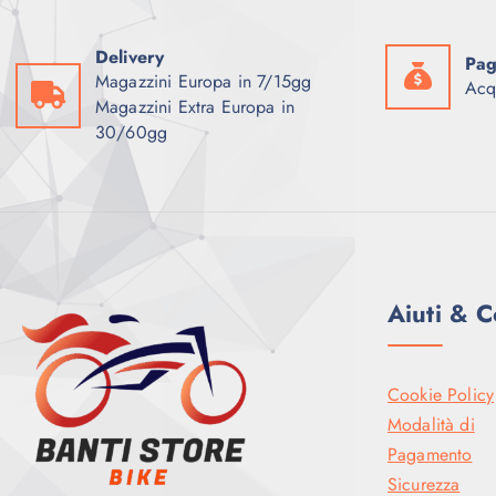
e
:
e
1
r
.
Delivery
Pag
a
9
Magazzini Europa in 7/15gg
:
9
Acq
2
9
Magazzini Extra Europa in
.
,
30/60gg
4
0
9
0
9
,
€
0
.
0
€
.
Aiuti & C
Cookie Policy
Modalità di
Pagamento
Sicurezza