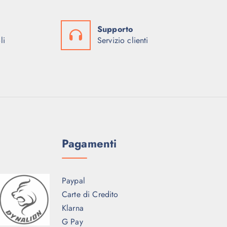
.
:
4
9
1
9
,
€
Supporto
.
,
0
.
li
Servizio clienti
8
0
0
9
0
9
€
,
€
.
0
.
0
Pagamenti
€
.
Paypal
Carte di Credito
Klarna
G Pay