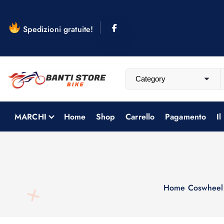
S
a
Spedizioni gratuite!
l
t
a
a
l
c
o
MARCHI
Home
Shop
Carrello
Pagamento
Il
n
t
e
n
u
Home
Coswheel
t
o