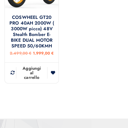
.
,
.
,
4
0
8
0
9
0
9
0
COSWHEEL GT20
9
9
PRO 40AH 2000W (
,
€
,
€
3000W picco) 48V
0
.
0
.
0
0
Stealth Bomber E-
BIKE DUAL MOTOR
€
€
SPEED 50/60KMH
.
.
I
I
2.499,00
€
1.999,00
€
l
l
p
p
r
r
Aggiungi
e
e
al
carrello
z
z
z
z
o
o
o
a
r
t
i
t
g
u
i
a
n
l
a
e
l
è