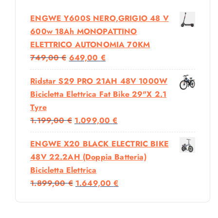
ENGWE Y600S NERO,GRIGIO 48 V
600w 18Ah MONOPATTINO
ELETTRICO AUTONOMIA 70KM
I
I
749,00
€
649,00
€
L
L
Ridstar S29 PRO 21AH 48V 1000W
P
P
Bicicletta Elettrica Fat Bike 29"x 2.1
R
R
Tyre
E
E
I
I
1.199,00
€
1.099,00
€
Z
Z
L
L
Z
Z
ENGWE X20 BLACK ELECTRIC BIKE
P
P
O
O
48V 22.2AH (doppia Batteria)
R
R
O
A
Bicicletta Elettrica
E
E
R
T
I
I
1.899,00
€
1.649,00
€
Z
Z
I
T
L
L
Z
Z
G
U
P
P
O
O
I
A