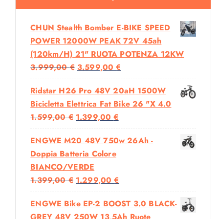
CHUN Stealth Bomber E-BIKE SPEED
POWER 12000W PEAK 72V 45ah
(120km/h) 21" RUOTA POTENZA 12KW
I
I
3.999,00
€
3.599,00
€
L
L
Ridstar H26 Pro 48V 20aH 1500W
P
P
Bicicletta Elettrica Fat Bike 26 "x 4.0
R
R
I
I
1.599,00
€
1.399,00
€
E
E
L
L
Z
Z
ENGWE M20 48V 750w 26Ah -
P
P
Z
Z
Doppia Batteria Colore
R
R
O
O
BIANCO/VERDE
E
E
O
A
I
I
1.399,00
€
1.299,00
€
Z
Z
R
T
L
L
Z
Z
I
T
ENGWE Bike EP-2 BOOST 3.0 BLACK-
P
P
O
O
G
U
GREY 48V 250W 13,5Ah Ruote