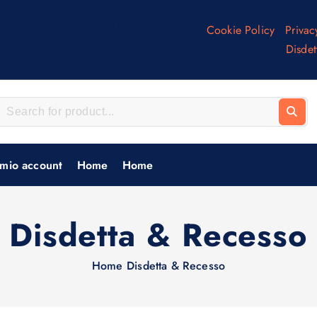
Inf
Cookie Policy
Privac
o
Disdet
 mio account
Home
Home
Disdetta & Recesso
Home
Disdetta & Recesso