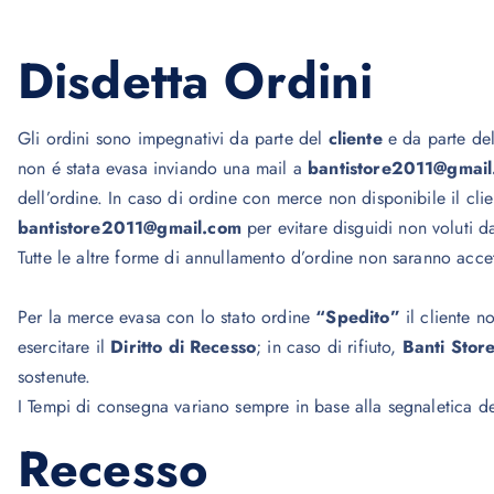
Disdetta Ordini
Gli ordini sono impegnativi da parte del
cliente
e da parte de
non é stata evasa inviando una mail a
bantistore2011@gmai
dell’ordine. In caso di ordine con merce non disponibile il cli
bantistore2011@gmail.com
per evitare disguidi non voluti da
Tutte le altre forme di annullamento d’ordine non saranno accet
Per la merce evasa con lo stato ordine
“Spedito”
il cliente n
esercitare il
Diritto di Recesso
; in caso di rifiuto,
Banti Stor
sostenute.
I Tempi di consegna variano sempre in base alla segnaletica de
Recesso