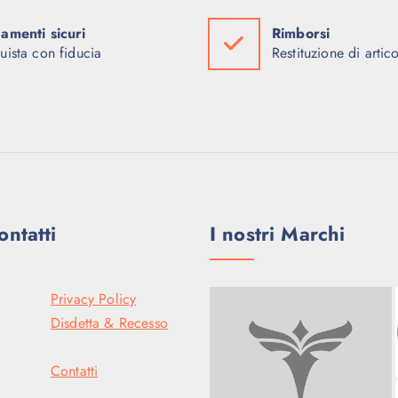
r
.
a
9
amenti sicuri
Rimborsi
:
9
2
9
uista con fiducia
Restituzione di artico
.
,
4
0
9
0
9
,
€
0
.
0
€
.
ontatti
I nostri Marchi
Privacy Policy
Disdetta & Recesso
Contatti