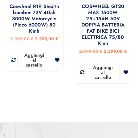
3
0
.
,
Coswheel R19 Stealth
COSWHEEL GT20
9
0
4
0
bomber 72V 40ah
MAX 1500W
9
9
0
3000W Motorcycle
25+15AH 60V
,
€
9
(Picco 6000W) 80
DOPPIA BATTERIA
0
.
,
€
0
Kmh
FAT BIKE BICI
0
.
0
ELETTRICA 75/80
I
I
2.999,00
€
2.599,00
€
€
Kmh
l
l
.
€
p
p
I
I
2.699,00
€
2.399,00
€
.
r
r
Aggiungi
l
l
e
e
al
p
p
carrello
z
z
r
r
Aggiungi
z
z
e
e
al
o
o
carrello
z
z
o
a
z
z
r
t
o
o
i
t
o
a
g
u
r
t
i
a
i
t
n
l
g
u
a
e
i
a
l
è
n
l
e
:
a
e
e
2
l
è
r
.
e
:
a
5