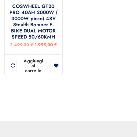
.
,
.
,
COSWHEEL GT20
9
0
4
0
PRO 40AH 2000W (
9
0
9
0
3000W picco) 48V
9
9
Stealth Bomber E-
,
€
,
€
BIKE DUAL MOTOR
0
.
0
.
0
0
SPEED 50/60KMH
I
I
2.499,00
€
1.999,00
€
€
€
l
l
.
.
p
p
r
r
Aggiungi
e
e
al
carrello
z
z
z
z
o
o
o
a
r
t
i
t
g
u
i
a
n
l
a
e
l
è
e
:
e
1