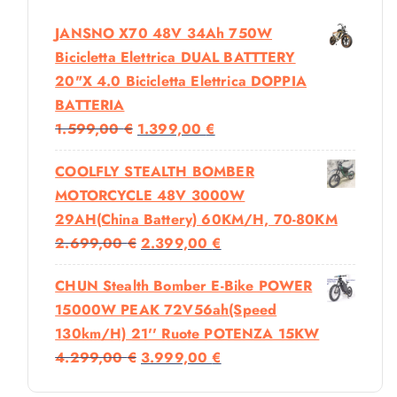
JANSNO X70 48V 34Ah 750W
Bicicletta Elettrica DUAL BATTTERY
20"x 4.0 Bicicletta Elettrica DOPPIA
BATTERIA
I
I
1.599,00
€
1.399,00
€
L
L
COOLFLY STEALTH BOMBER
P
P
MOTORCYCLE 48V 3000W
R
R
29AH(China Battery) 60KM/H, 70-80KM
E
E
I
I
2.699,00
€
2.399,00
€
Z
Z
L
L
Z
Z
CHUN Stealth Bomber E-Bike POWER
P
P
O
O
15000W PEAK 72V56ah(Speed
R
R
O
A
130km/h) 21'' Ruote POTENZA 15KW
E
E
R
T
I
I
4.299,00
€
3.999,00
€
Z
Z
I
T
L
L
Z
Z
G
U