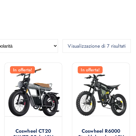
P
Visualizzazione di 7 risultati
o
p
o
In offerta!
In offerta!
l
a
r
i
t
à
Coswheel CT20
Coswheel R6000