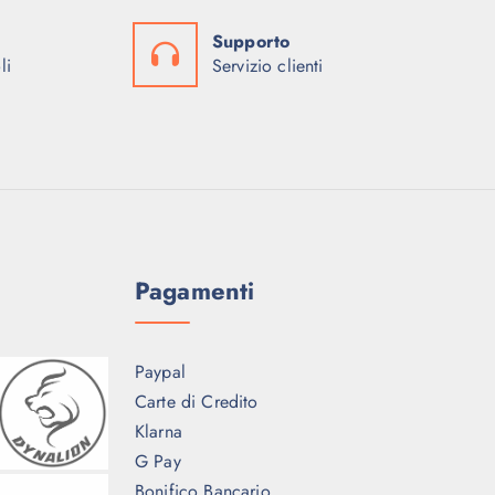
0
A
9
9
0
Supporto
:
9
9
€
li
Servizio clienti
4
9
,
€
.
.
,
0
.
2
0
0
9
0
9
€
,
€
.
0
.
Pagamenti
0
€
Paypal
.
Carte di Credito
Klarna
G Pay
Bonifico Bancario