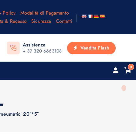
y Policy
Modalità di Pagamento
ta & Recesso
Sicurezza
Contatti
Assistenza
Vendita Flash
+ 39 320 6663108
0
L
neumatici 20″*5″