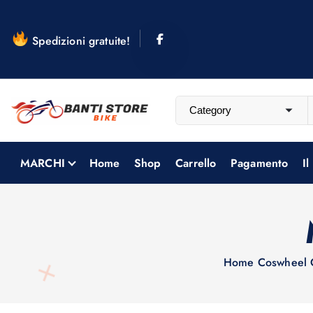
S
a
Spedizioni gratuite!
l
t
a
a
l
c
o
MARCHI
Home
Shop
Carrello
Pagamento
Il
n
t
e
n
u
Home
Coswheel 
t
o