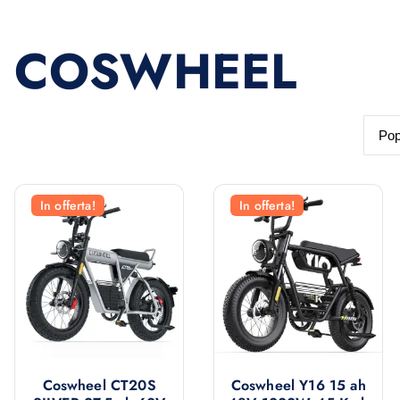
COSWHEEL
In offerta!
In offerta!
Coswheel CT20S
Coswheel Y16 15 ah