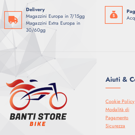
e
2
:
9
r
.
Delivery
2
9
Pag
a
3
.
,
Magazzini Europa in 7/15gg
:
9
Acq
9
0
2
9
Magazzini Extra Europa in
9
0
.
,
30/60gg
9
6
0
,
€
9
0
0
.
9
0
,
€
0
.
€
0
.
€
.
Aiuti & C
Cookie Policy
Modalità di
Pagamento
Sicurezza