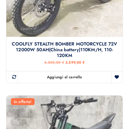
0
.
0
€
.
COOLFLY STEALTH BOMBER MOTORCYCLE 72V
12000W 50AH(China battery)110KM/H, 110-
120KM
I
I
4.500,00
€
3.599,00
€
l
l
p
p
r
r
Aggiungi al carrello
e
e
z
z
z
z
o
o
o
a
r
t
In offerta!
i
t
g
u
i
a
n
l
a
e
l
è