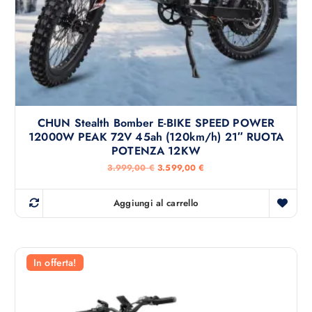
CHUN Stealth Bomber E-BIKE SPEED POWER
12000W PEAK 72V 45ah (120km/h) 21″ RUOTA
POTENZA 12KW
I
I
3.999,00
€
3.599,00
€
l
l
p
p
r
r
Aggiungi al carrello
e
e
z
z
z
z
o
o
o
a
r
t
In offerta!
i
t
g
u
i
a
n
l