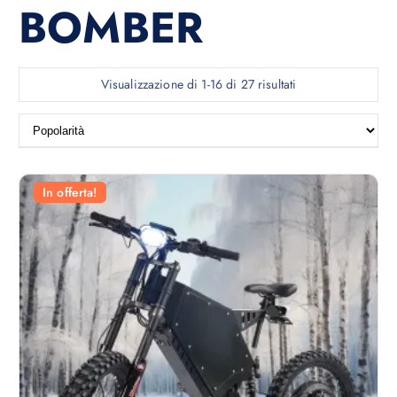
BOMBER
P
Visualizzazione di 1-16 di 27 risultati
o
p
o
l
a
In offerta!
r
i
t
à