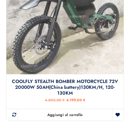
r
.
a
3
:
9
2
9
.
,
6
0
9
0
9
,
€
0
.
0
€
.
COOLFLY STEALTH BOMBER MOTORCYCLE 72V
20000W 50AH(China battery)130KM/H, 120-
130KM
I
I
4.500,00
€
4.199,00
€
l
l
p
p
r
r
Aggiungi al carrello
e
e
z
z
z
z