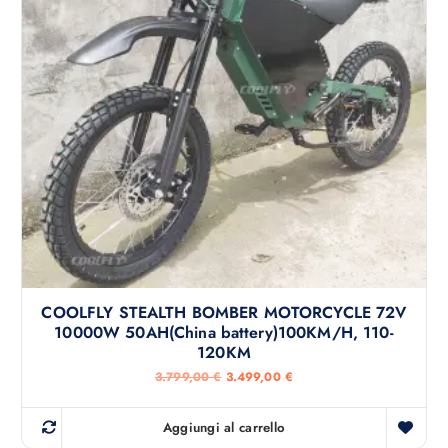
e
:
e
3
r
.
a
5
:
9
4
9
.
,
5
0
0
0
0
,
€
0
.
0
€
.
COOLFLY STEALTH BOMBER MOTORCYCLE 72V
10000W 50AH(China battery)100KM/H, 110-
120KM
I
I
3.799,00
€
3.499,00
€
l
l
p
p
r
r
Aggiungi al carrello
e
e