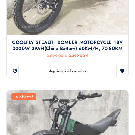
0
.
0
€
.
COOLFLY STEALTH BOMBER MOTORCYCLE 48V
3000W 29AH(China Battery) 60KM/H, 70-80KM
I
I
2.699,00
€
2.399,00
€
l
l
p
p
r
r
Aggiungi al carrello
e
e
z
z
z
z
o
o
o
a
r
t
In offerta!
i
t
g
u
i
a
n
l
a
e
l
è
e
:
e
2