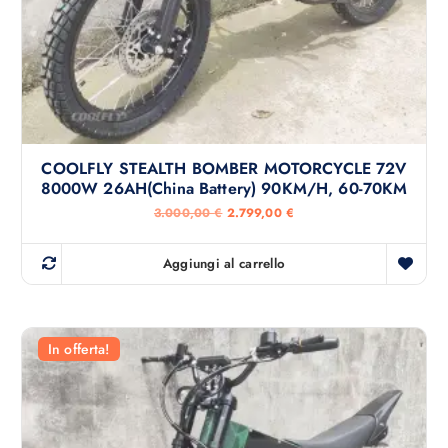
,
€
0
.
0
€
.
COOLFLY STEALTH BOMBER MOTORCYCLE 72V
8000W 26AH(China Battery) 90KM/H, 60-70KM
I
I
3.000,00
€
2.799,00
€
l
l
p
p
r
r
Aggiungi al carrello
e
e
z
z
z
z
o
o
o
a
r
t
In offerta!
i
t
g
u
i
a
n
l
a
e
l
è