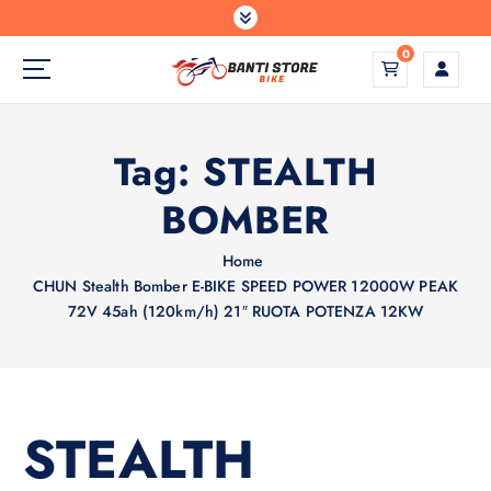
S
a
0
l
t
a
a
Tag:
STEALTH
l
c
BOMBER
o
n
Home
t
CHUN Stealth Bomber E-BIKE SPEED POWER 12000W PEAK
e
72V 45ah (120km/h) 21″ RUOTA POTENZA 12KW
n
u
t
o
STEALTH