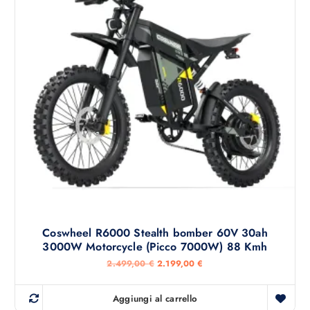
a
e
l
è
e
:
e
3
r
.
a
5
:
9
3
9
.
,
9
0
9
0
9
,
€
0
.
0
€
.
Coswheel R6000 Stealth bomber 60V 30ah
3000W Motorcycle (Picco 7000W) 88 Kmh
I
I
2.499,00
€
2.199,00
€
l
l
p
p
r
r
Aggiungi al carrello
e
e