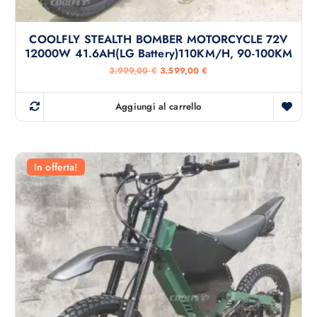
COOLFLY STEALTH BOMBER MOTORCYCLE 72V
12000W 41.6AH(LG Battery)110KM/H, 90-100KM
I
I
3.999,00
€
3.599,00
€
l
l
p
p
r
r
Aggiungi al carrello
e
e
z
z
z
z
o
o
o
a
r
t
In offerta!
i
t
g
u
i
a
n
l
a
e
l
è
e
:
e
3
r
.
a
5
:
9
3
9
.
,
9
0