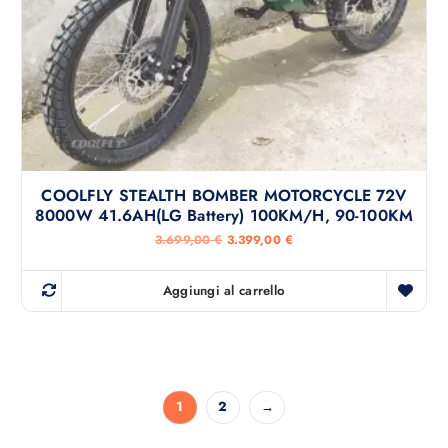
9
0
9
,
€
0
.
0
€
.
COOLFLY STEALTH BOMBER MOTORCYCLE 72V
8000W 41.6AH(LG Battery) 100KM/H, 90-100KM
I
I
3.699,00
€
3.399,00
€
l
l
p
p
r
r
Aggiungi al carrello
e
e
z
z
z
z
o
o
o
a
r
t
i
t
g
u
1
2
→
i
a
n
l