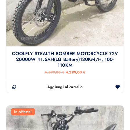
9
,
€
0
.
0
€
.
COOLFLY STEALTH BOMBER MOTORCYCLE 72V
20000W 41.6AH(LG Battery)130KM/H, 100-
110KM
I
I
4.599,00
€
4.299,00
€
l
l
p
p
r
r
Aggiungi al carrello
e
e
z
z
z
z
o
o
o
a
r
t
In offerta!
i
t
g
u
i
a
n
l