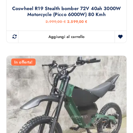
Coswheel R19 Stealth bomber 72V 40ah 3000W
Motorcycle (Picco 6000W) 80 Kmh
I
I
2.999,00
€
2.599,00
€
l
l
p
p
r
r
Aggiungi al carrello
e
e
z
z
z
z
o
o
o
a
r
t
In offerta!
i
t
g
u
i
a
n
l
a
e
l
è
e
:
e
2
r
.
a
5
:
9
2
9
.
,
9
0
9
0
9