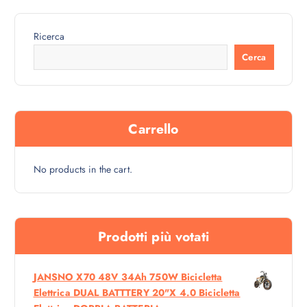
a
e
l
è
e
:
e
3
Ricerca
r
.
a
3
Cerca
:
9
3
9
.
,
6
0
9
0
9
,
€
Carrello
0
.
0
€
No products in the cart.
.
Prodotti più votati
JANSNO X70 48V 34Ah 750W Bicicletta
Elettrica DUAL BATTTERY 20"x 4.0 Bicicletta