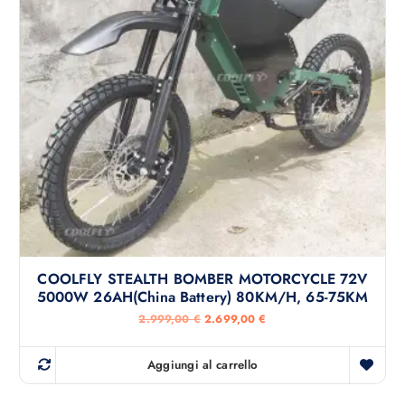
e
:
e
2
r
.
a
7
:
9
3
9
.
,
0
0
0
0
0
,
€
0
.
0
€
.
COOLFLY STEALTH BOMBER MOTORCYCLE 72V
5000W 26AH(China Battery) 80KM/H, 65-75KM
I
I
2.999,00
€
2.699,00
€
l
l
p
p
r
r
Aggiungi al carrello
e
e
z
z
z
z