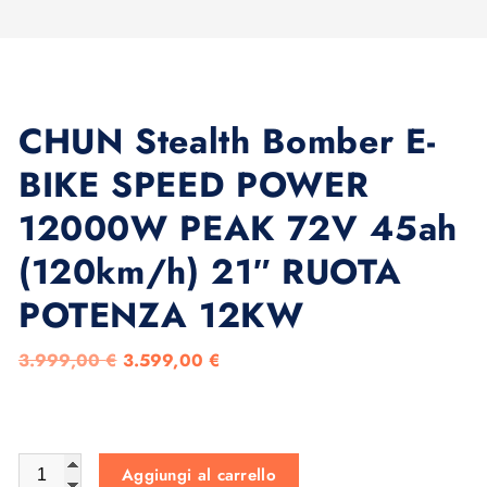
CHUN Stealth Bomber E-
BIKE SPEED POWER
12000W PEAK 72V 45ah
(120km/h) 21″ RUOTA
POTENZA 12KW
I
I
3.999,00
€
3.599,00
€
l
l
p
p
r
r
CHUN Stealth Bomber E-BIKE SPEED POWER 12000W PEAK 
Aggiungi al carrello
e
e