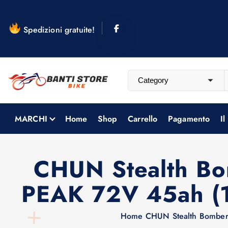
S
a
Spedizioni gratuite!
l
t
a
a
l
c
o
MARCHI
Home
Shop
Carrello
Pagamento
Il
n
t
e
CHUN Stealth B
n
PEAK 72V 45ah 
u
t
o
Home
CHUN Stealth Bombe