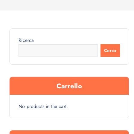
Ricerca
Cerca
Carrello
No products in the cart.
72V 45ah (120km/h) 21" RUOTA POTENZA 12KW quantità