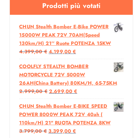
Prodotti più votati
CHUN Stealth Bomber E-Bike POWER
15000W PEAK 72V 70AH(Speed
130km/h) 21'' Ruote POTENZA 15KW
I
I
4.399,00
€
4.199,00
€
L
L
COOLFLY STEALTH BOMBER
P
P
MOTORCYCLE 72V 5000W
R
R
26AH(China Battery) 80KM/H, 65-75KM
E
E
I
I
2.999,00
€
2.699,00
€
Z
Z
L
L
Z
Z
CHUN Stealth Bomber E-BIKE SPEED
P
P
O
O
POWER 8000W PEAK 72V 40ah (
R
R
O
A
110km/h) 21" RUOTA POTENZA 8KW
E
E
R
T
I
I
3.799,00
€
3.399,00
€
Z
Z
I
T