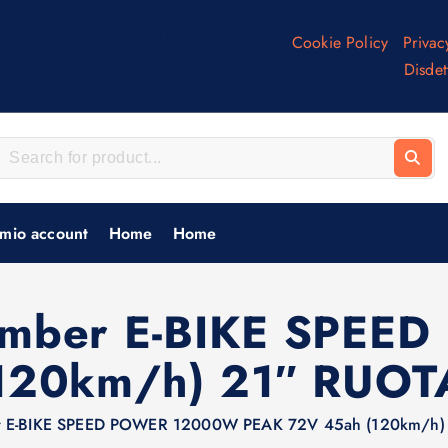
Inf
Cookie Policy
Privac
o
Disdet
 mio account
Home
Home
omber E-BIKE SPE
(120km/h) 21″ RUO
r E-BIKE SPEED POWER 12000W PEAK 72V 45ah (120km/h