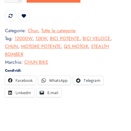
z
z
z
z
o
o
o
a
Categorie:
Chun
,
Tutte le categorie
r
t
Tag:
12000W
,
12KW
,
BICI POTENTE
,
BICI VELOCE
,
i
t
CHUN
,
MOTORE POTENTE
,
QS MOTOR
,
STEALTH
g
u
BOMBER
i
a
Marchio:
CHUN BIKE
n
l
Condividi:
a
e
Facebook
WhatsApp
Telegram
l
è
e
:
LinkedIn
E-mail
e
3
r
.
a
5
:
9