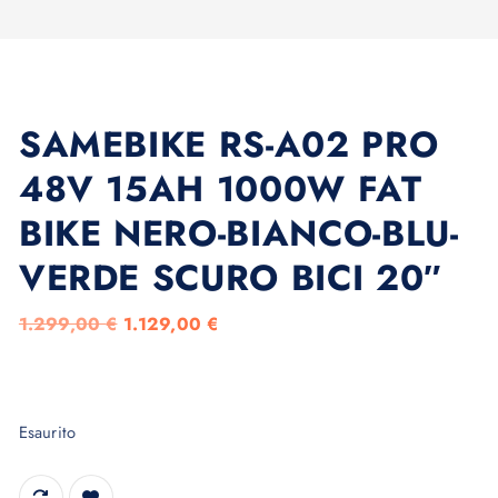
SAMEBIKE RS-A02 PRO
48V 15AH 1000W FAT
BIKE NERO-BIANCO-BLU-
VERDE SCURO BICI 20″
I
I
1.299,00
€
1.129,00
€
l
l
p
p
r
r
Esaurito
e
e
z
z