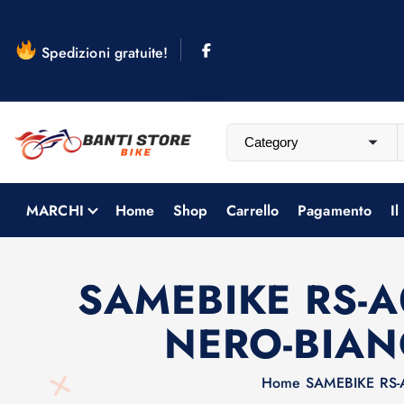
S
a
Spedizioni gratuite!
l
t
a
a
l
c
o
MARCHI
Home
Shop
Carrello
Pagamento
Il
n
t
e
SAMEBIKE RS-A
n
NERO-BIAN
u
t
o
Home
SAMEBIKE RS-