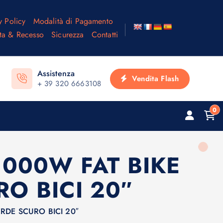
y Policy
Modalità di Pagamento
ta & Recesso
Sicurezza
Contatti
Assistenza
Vendita Flash
+ 39 320 6663108
0
1000W FAT BIKE
O BICI 20″
RDE SCURO BICI 20″