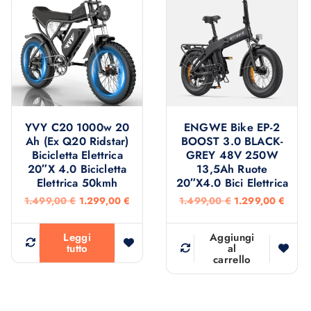
YVY C20 1000w 20
ENGWE Bike EP-2
Ah (Ex Q20 Ridstar)
BOOST 3.0 BLACK-
Bicicletta Elettrica
GREY 48V 250W
20″x 4.0 Bicicletta
13,5Ah Ruote
Elettrica 50kmh
20″x4.0 Bici Elettrica
I
I
I
I
1.499,00
€
1.299,00
€
1.499,00
€
1.299,00
€
l
l
l
l
p
p
p
p
r
r
r
r
Leggi
Aggiungi
e
e
e
e
tutto
al
carrello
z
z
z
z
z
z
z
z
o
o
o
o
o
a
o
a
r
t
r
t