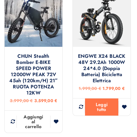
CHUN Stealth
ENGWE X24 BLACK
Bomber E-BIKE
48V 29.2Ah 1000W
SPEED POWER
24*4.0 (doppia
12000W PEAK 72V
Batteria) Bicicletta
45ah (120km/h) 21″
Elettrica
RUOTA POTENZA
I
I
1.999,00
€
1.799,00
€
12KW
l
l
p
p
I
I
3.999,00
€
3.599,00
€
r
r
Leggi
l
l
e
e
tutto
p
p
z
z
r
r
Aggiungi
z
z
e
e
al
o
o
carrello
z
z
o
a
z
z
r
t
o
o