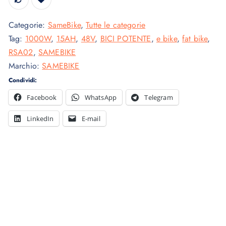
z
z
o
o
Categorie:
SameBike
,
Tutte le categorie
o
a
Tag:
1000W
,
15AH
,
48V
,
BICI POTENTE
,
e bike
,
fat bike
,
r
t
RSA02
,
SAMEBIKE
i
t
Marchio:
SAMEBIKE
g
u
Condividi:
i
a
n
l
Facebook
WhatsApp
Telegram
a
e
LinkedIn
E-mail
l
è
e
:
e
1
r
.
a
1
:
2
1
9
.
,