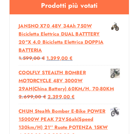
Prodotti più votati
JANSNO X70 48V 34Ah 750W
Bicicletta Elettrica DUAL BATTTERY
20"x 4.0 Bicicletta Elettrica DOPPIA
BATTERIA
I
I
1.599,00
€
1.399,00
€
L
L
COOLFLY STEALTH BOMBER
P
P
MOTORCYCLE 48V 3000W
R
R
29AH(China Battery) 60KM/H, 70-80KM
E
E
I
I
2.699,00
€
2.399,00
€
Z
Z
L
L
Z
Z
CHUN Stealth Bomber E-Bike POWER
P
P
O
O
15000W PEAK 72V56ah(Speed
R
R
O
A
130km/h) 21'' Ruote POTENZA 15KW
E
E
R
T