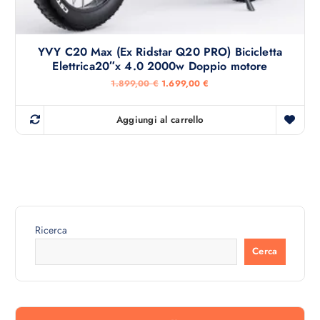
YVY C20 Max (Ex Ridstar Q20 PRO) Bicicletta
Elettrica20″x 4.0 2000w Doppio motore
I
I
1.899,00
€
1.699,00
€
l
l
p
p
r
r
Aggiungi al carrello
e
e
z
z
z
z
o
o
o
a
r
t
i
t
g
u
i
a
n
l
Ricerca
a
e
l
è
Cerca
e
:
e
1
r
.
a
6
:
9
1
9
.
,