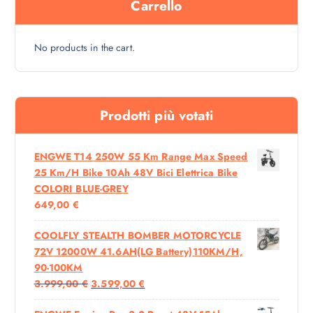
Carrello
8
0
9
0
9
,
€
No products in the cart.
0
.
0
€
.
Prodotti più votati
ENGWE T14 250W 55 Km Range Max Speed
25 Km/h Bike 10Ah 48V Bici Elettrica Bike
COLORI BLUE-GREY
649,00
€
COOLFLY STEALTH BOMBER MOTORCYCLE
72V 12000W 41.6AH(LG Battery)110KM/H,
90-100KM
I
I
3.999,00
€
3.599,00
€
L
L