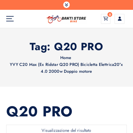
S
a
0
l
t
a
a
Tag:
Q20 PRO
l
c
o
Home
n
YVY C20 Max (Ex Ridstar Q20 PRO) Bicicletta Elettrica20″x
t
4.0 2000w Doppio motore
e
n
u
t
Q20 PRO
o
Visualizzazione del risultato