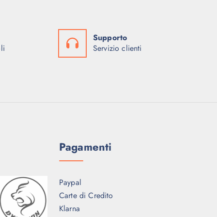
:
9
9
€
3
9
,
€
.
.
,
Supporto
0
.
li
Servizio clienti
7
0
0
9
0
9
€
,
€
.
0
.
0
€
Pagamenti
.
Paypal
Carte di Credito
Klarna