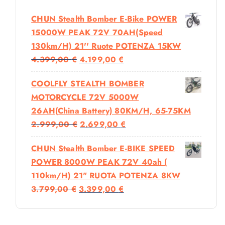
CHUN Stealth Bomber E-Bike POWER
15000W PEAK 72V 70AH(Speed
130km/h) 21'' Ruote POTENZA 15KW
I
I
4.399,00
€
4.199,00
€
L
L
COOLFLY STEALTH BOMBER
P
P
MOTORCYCLE 72V 5000W
R
R
26AH(China Battery) 80KM/H, 65-75KM
E
E
I
I
2.999,00
€
2.699,00
€
Z
Z
L
L
Z
Z
CHUN Stealth Bomber E-BIKE SPEED
P
P
O
O
POWER 8000W PEAK 72V 40ah (
R
R
O
A
110km/h) 21" RUOTA POTENZA 8KW
E
E
R
T
I
I
3.799,00
€
3.399,00
€
Z
Z
I
T
L
L
Z
Z
G
U
P
P
O
O
I
A