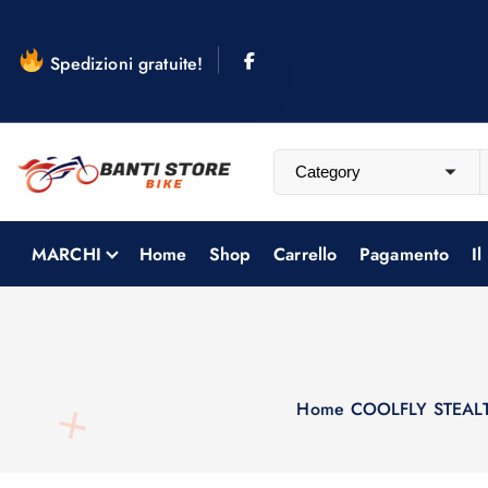
S
a
Spedizioni gratuite!
l
t
a
a
l
c
o
MARCHI
Home
Shop
Carrello
Pagamento
Il
n
t
e
n
u
Home
COOLFLY STEAL
t
o