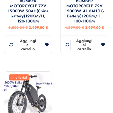
BOMBER
BOMBER
MOTORCYCLE 72V
MOTORCYCLE 72V
15000W 50AH(China
15000W 41.6AH(LG
battery)120KM/H,
Battery)120KM/H,
120-130KM
100-110KM
I
I
I
I
4.500,00
€
3.999,00
€
4.299,00
€
3.999,00
€
l
l
l
l
p
p
p
p
r
r
r
r
Aggiungi
Aggiungi
e
e
e
e
al
al
carrello
carrello
z
z
z
z
z
z
z
z
o
o
o
o
o
a
o
a
r
t
r
t
i
t
i
t
g
u
g
u
In offerta!
i
a
i
a
n
l
n
l
a
e
a
e
l
è
l
è
e
:
e
:
e
3
e
3
r
.
r
.
a
9
a
9