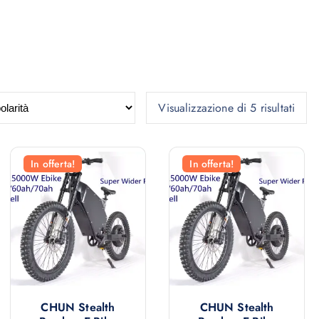
P
Visualizzazione di 5 risultati
o
p
o
In offerta!
In offerta!
l
a
r
i
t
à
CHUN Stealth
CHUN Stealth