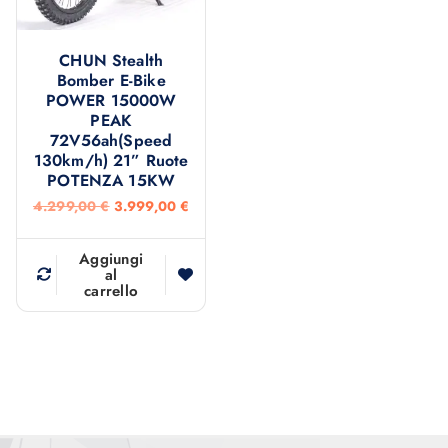
:
9
:
9
4
9
4
9
.
,
.
,
5
0
2
0
CHUN Stealth
0
0
9
0
Bomber E-Bike
0
9
POWER 15000W
,
€
,
€
PEAK
0
.
0
.
0
0
72V56ah(Speed
130km/h) 21” Ruote
€
€
POTENZA 15KW
.
.
I
I
4.299,00
€
3.999,00
€
l
l
p
p
r
r
Aggiungi
e
e
al
carrello
z
z
z
z
o
o
o
a
r
t
i
t
g
u
i
a
n
l
a
e