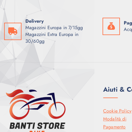
l
è
e
:
e
3
r
.
Delivery
Pag
a
9
Magazzini Europa in 7/15gg
:
9
Acq
4
9
Magazzini Extra Europa in
.
,
30/60gg
2
0
9
0
9
,
€
0
.
0
€
.
Aiuti & C
Cookie Policy
Modalità di
Pagamento