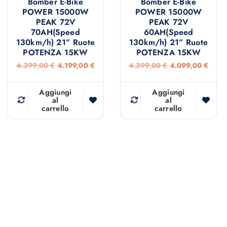
Bomber E-Bike
Bomber E-Bike
POWER 15000W
POWER 15000W
PEAK 72V
PEAK 72V
70AH(Speed
60AH(Speed
130km/h) 21” Ruote
130km/h) 21” Ruote
POTENZA 15KW
POTENZA 15KW
I
I
I
I
4.399,00
€
4.199,00
€
4.399,00
€
4.099,00
€
l
l
l
l
p
p
p
p
r
r
r
r
Aggiungi
Aggiungi
e
e
e
e
al
al
carrello
carrello
z
z
z
z
z
z
z
z
o
o
o
o
o
a
o
a
r
t
r
t
i
t
i
t
g
u
g
u
i
a
i
a
n
l
n
l
a
e
a
e
l
è
l
è
e
:
e
:
e
4
e
4
r
.
r
.