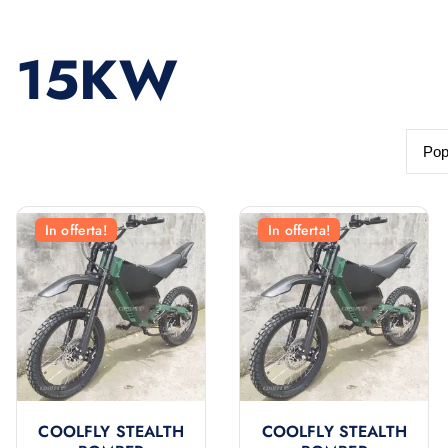
15KW
In offerta!
In offerta!
COOLFLY STEALTH
COOLFLY STEALTH