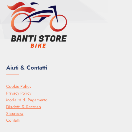
9
€
0
9
.
,
€
0
.
0
€
.
Aiuti & Contatti
Cookie Policy
Privacy Policy
Modalità di Pagamento
Disdetta & Recesso
Sicurezza
Contatti