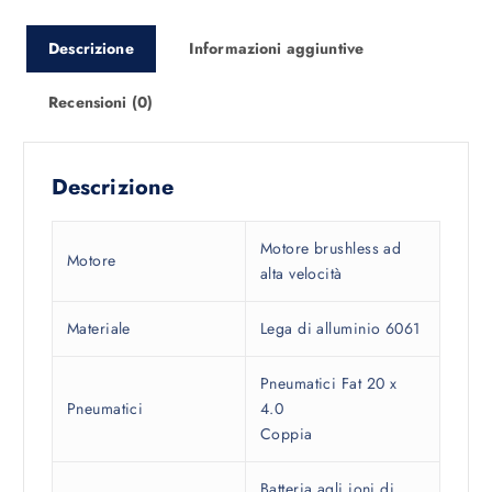
:
4
1
9
Descrizione
Informazioni aggiuntive
.
,
8
0
Recensioni (0)
9
0
9
,
€
Descrizione
0
.
0
Motore brushless ad
Motore
€
alta velocità
.
Materiale
Lega di alluminio 6061
Pneumatici Fat 20 x
Pneumatici
4.0
Coppia
Batteria agli ioni di