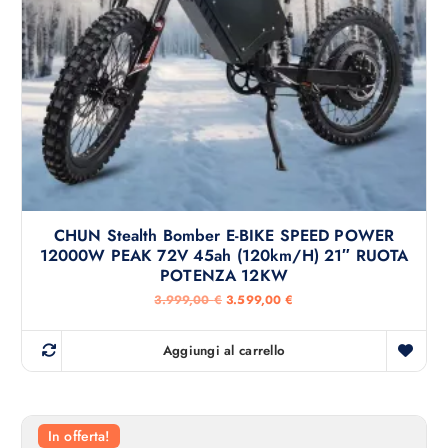
1
9
.
,
6
0
9
0
9
,
€
0
.
0
€
.
CHUN Stealth Bomber E-BIKE SPEED POWER
12000W PEAK 72V 45ah (120km/h) 21″ RUOTA
POTENZA 12KW
I
I
3.999,00
€
3.599,00
€
l
l
p
p
r
r
Aggiungi al carrello
e
e
z
z
z
z
o
o
o
a
r
t
In offerta!