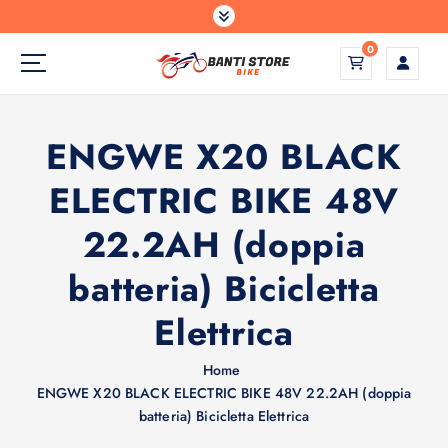
S
a
0
l
t
a
a
ENGWE X20 BLACK
l
c
ELECTRIC BIKE 48V
o
n
22.2AH (doppia
t
e
batteria) Bicicletta
n
u
Elettrica
t
o
Home
ENGWE X20 BLACK ELECTRIC BIKE 48V 22.2AH (doppia
batteria) Bicicletta Elettrica