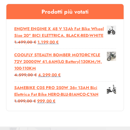
.
Prodotti più votati
ENGWE ENGINE X 48 V 13Ah Fat Bike Wheel
Size 20" BICI ELETTRICA. BLACK-RED-WHITE
I
I
1.499,00
€
1.199,00
€
L
L
COOLFLY STEALTH BOMBER MOTORCYCLE
P
P
72V 20000W 41.6AH(LG Battery)130KM/H,
R
R
100-110KM
E
E
I
I
4.599,00
€
4.299,00
€
Z
Z
L
L
Z
Z
SAMEBIKE C05 PRO 250W 36v 13AH Bici
P
P
O
O
Elettrica Fat Bike NERO-BLU-BIANCO-CYAN
R
R
O
A
I
I
1.099,00
€
999,00
€
E
E
R
T
L
L
Z
Z
I
T
P
P
Z
Z
G
U
R
R
O
O
I
A
E
E
O
A
N
L