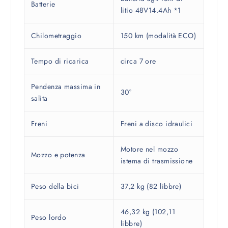
Batterie
litio 48V14.4Ah *1
Chilometraggio
150 km (modalità ECO)
Tempo di ricarica
circa 7 ore
Pendenza massima in
30°
salita
Freni
Freni a disco idraulici
Motore nel mozzo
Mozzo e potenza
istema di trasmissione
Peso della bici
37,2 kg (82 libbre)
46,32 kg (102,11
Peso lordo
libbre)