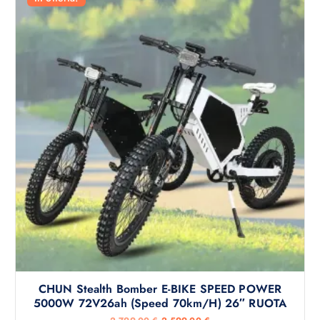
CHUN Stealth Bomber E-BIKE SPEED POWER
5000W 72V26ah (Speed 70km/h) 26″ RUOTA
I
I