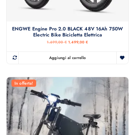
€
.
ENGWE Engine Pro 2.0 BLACK 48V 16Ah 750W
Electric Bike Bicicletta Elettrica
I
I
1.699,00
€
1.499,00
€
l
l
p
p
r
r
Aggiungi al carrello
e
e
z
z
z
z
o
o
o
a
r
t
In offerta!
i
t
g
u
i
a
n
l
a
e
l
è
e
:
e
1
r
.
a
4
:
9