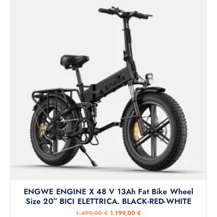
i
t
g
u
i
a
n
l
a
e
l
è
e
:
e
3
r
.
a
5
:
9
3
9
.
,
9
0
9
0
9
,
€
0
.
0
€
.
ENGWE ENGINE X 48 V 13Ah Fat Bike Wheel
Size 20″ BICI ELETTRICA. BLACK-RED-WHITE
I
I
1.499,00
€
1.199,00
€