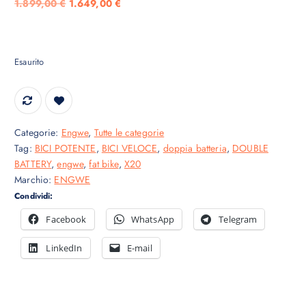
I
I
1.899,00
€
1.649,00
€
l
l
p
p
r
r
Esaurito
e
e
z
z
z
z
o
o
o
a
Categorie:
Engwe
,
Tutte le categorie
r
t
Tag:
BICI POTENTE
,
BICI VELOCE
,
doppia batteria
,
DOUBLE
i
t
BATTERY
,
engwe
,
fat bike
,
X20
g
u
Marchio:
ENGWE
i
a
Condividi:
n
l
Facebook
WhatsApp
Telegram
a
e
l
è
LinkedIn
E-mail
e
:
e
1
r
.
a
6