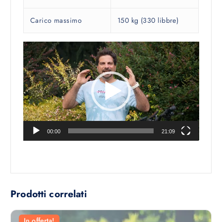
Carico massimo
150 kg (330 libbre)
V
i
d
e
o
P
l
a
00:00
21:09
y
e
r
Prodotti correlati
In offerta!