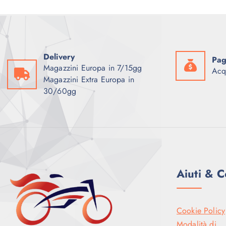
a
2
:
9
3
9
.
,
5
0
9
0
9
Delivery
Pag
,
€
Magazzini Europa in 7/15gg
0
.
Acq
Magazzini Extra Europa in
0
30/60gg
€
.
Aiuti & C
Cookie Policy
Modalità di