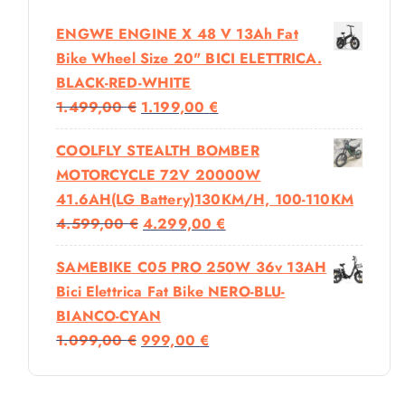
ENGWE ENGINE X 48 V 13Ah Fat
Bike Wheel Size 20" BICI ELETTRICA.
BLACK-RED-WHITE
I
I
1.499,00
€
1.199,00
€
L
L
COOLFLY STEALTH BOMBER
P
P
MOTORCYCLE 72V 20000W
R
R
41.6AH(LG Battery)130KM/H, 100-110KM
E
E
I
I
4.599,00
€
4.299,00
€
Z
Z
L
L
Z
Z
SAMEBIKE C05 PRO 250W 36v 13AH
P
P
O
O
Bici Elettrica Fat Bike NERO-BLU-
R
R
O
A
BIANCO-CYAN
E
E
R
T
I
I
1.099,00
€
999,00
€
Z
Z
I
T
L
L
Z
Z
G
U
P
P
O
O
I
A