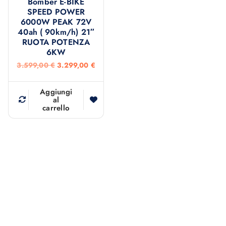
Bomber E-BIKE
SPEED POWER
6000W PEAK 72V
40ah ( 90km/h) 21″
RUOTA POTENZA
6KW
I
I
3.599,00
€
3.299,00
€
l
l
p
p
r
r
Aggiungi
e
e
al
carrello
z
z
z
z
o
o
o
a
r
t
i
t
g
u
i
a
n
l
a
e
l
è
e
:
e
3
r
.