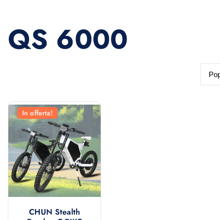
QS 6000
In offerta!
CHUN Stealth