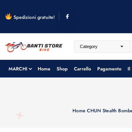
S
a
Spedizioni gratuite!
l
t
a
a
l
c
o
MARCHI
Home
Shop
Carrello
Pagamento
Il
n
t
e
n
u
Home
CHUN Stealth Bomb
t
o