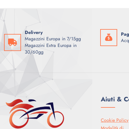
:
9
2
9
.
,
7
0
9
0
9
,
€
Delivery
Pag
0
.
Magazzini Europa in 7/15gg
0
Acq
Magazzini Extra Europa in
€
30/60gg
.
Aiuti & C
Cookie Policy
Modalità di