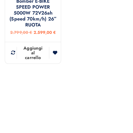
Bomber E-BIKE
SPEED POWER
5000W 72V26ah
(Speed 70km/h) 26″
RUOTA
I
I
2.799,00
€
2.599,00
€
l
l
p
p
r
r
Aggiungi
e
e
al
carrello
z
z
z
z
o
o
o
a
r
t
i
t
g
u
i
a
n
l
a
e
l
è
e
:
e
2
r
.
a
5