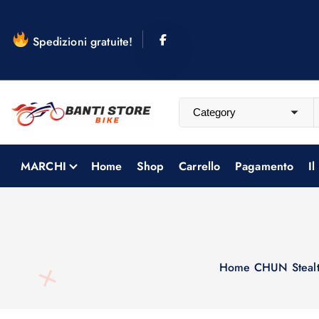
S
a
Spedizioni gratuite!
l
t
a
a
l
c
o
MARCHI
Home
Shop
Carrello
Pagamento
Il
n
t
e
n
u
Home
CHUN Steal
t
o