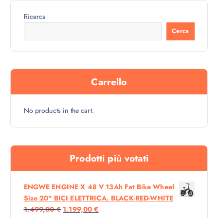
i
a
n
l
Ricerca
a
e
l
è
Cerca
e
:
e
1
r
.
a
1
:
9
1
9
.
,
Carrello
2
0
9
0
9
,
€
No products in the cart.
0
.
0
€
.
Prodotti più votati
ENGWE ENGINE X 48 V 13Ah Fat Bike Wheel
Size 20" BICI ELETTRICA. BLACK-RED-WHITE
I
I
1.499,00
€
1.199,00
€