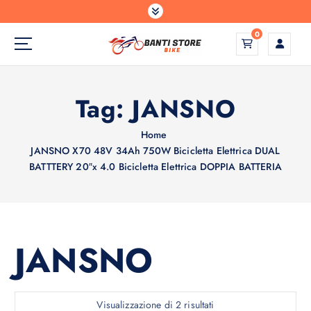
S
a
0
l
t
a
a
Tag:
JANSNO
l
c
o
Home
n
JANSNO X70 48V 34Ah 750W Bicicletta Elettrica DUAL
t
BATTTERY 20″x 4.0 Bicicletta Elettrica DOPPIA BATTERIA
e
n
u
t
JANSNO
o
P
Visualizzazione di 2 risultati