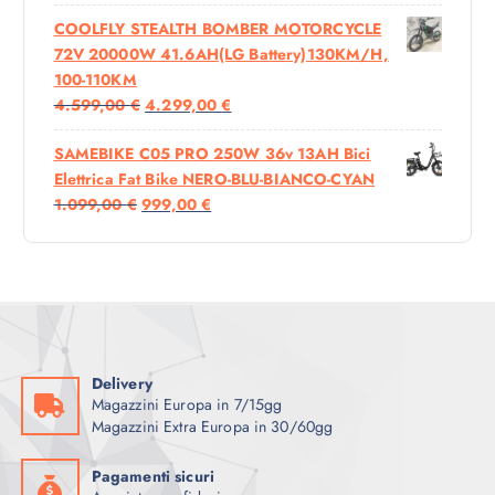
L
L
COOLFLY STEALTH BOMBER MOTORCYCLE
P
P
72V 20000W 41.6AH(LG Battery)130KM/H,
R
R
100-110KM
E
E
I
I
4.599,00
€
4.299,00
€
Z
Z
L
L
Z
Z
SAMEBIKE C05 PRO 250W 36v 13AH Bici
P
P
O
O
Elettrica Fat Bike NERO-BLU-BIANCO-CYAN
R
R
O
A
I
I
1.099,00
€
999,00
€
E
E
R
T
L
L
Z
Z
I
T
P
P
Z
Z
G
U
R
R
O
O
I
A
E
E
O
A
N
L
Z
Z
R
T
A
E
Z
Z
I
T
L
È
O
O
Delivery
G
U
E
:
Magazzini Europa in 7/15gg
O
A
I
A
E
1
Magazzini Extra Europa in 30/60gg
R
T
N
L
R
.
I
T
A
E
A
1
Pagamenti sicuri
G
U
L
È
:
9