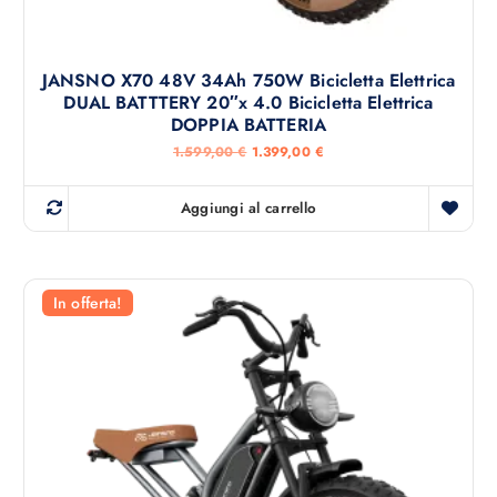
JANSNO X70 48V 34Ah 750W Bicicletta Elettrica
DUAL BATTTERY 20″x 4.0 Bicicletta Elettrica
DOPPIA BATTERIA
I
I
1.599,00
€
1.399,00
€
l
l
p
p
r
r
Aggiungi al carrello
e
e
z
z
z
z
o
o
o
a
r
t
In offerta!
i
t
g
u
i
a
n
l
a
e
l
è
e
:
e
1
r
.
a
3
:
9