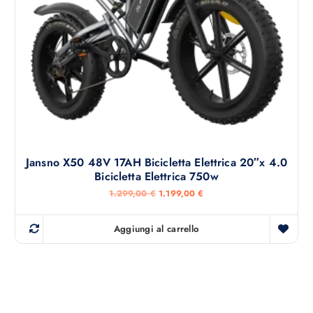
1
9
.
,
5
0
9
0
9
,
€
0
.
0
€
.
Jansno X50 48V 17AH Bicicletta Elettrica 20″x 4.0
Bicicletta Elettrica 750w
I
I
1.299,00
€
1.199,00
€
l
l
p
p
r
r
Aggiungi al carrello
e
e
z
z
z
z
o
o
o
a
r
t
i
t
g
u