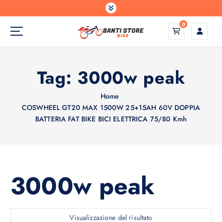
S
a
0
l
t
a
a
Tag:
3000w peak
l
c
o
Home
n
COSWHEEL GT20 MAX 1500W 25+15AH 60V DOPPIA
t
BATTERIA FAT BIKE BICI ELETTRICA 75/80 Kmh
e
n
u
t
3000w peak
o
Visualizzazione del risultato