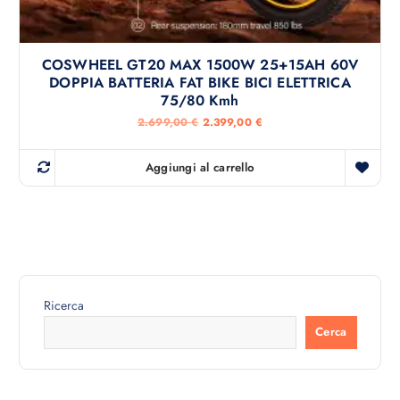
COSWHEEL GT20 MAX 1500W 25+15AH 60V
DOPPIA BATTERIA FAT BIKE BICI ELETTRICA
75/80 Kmh
I
I
2.699,00
€
2.399,00
€
l
l
p
p
r
r
Aggiungi al carrello
e
e
z
z
z
z
o
o
o
a
r
t
i
t
g
u
i
a
n
l
Ricerca
a
e
l
è
Cerca
e
:
e
2
r
.
a
3
:
9