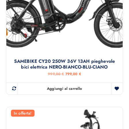
1
0
9
0
9
,
€
0
.
0
€
.
SAMEBIKE CY20 250W 36V 13AH pieghevole
bici elettrica NERO-BIANCO-BLU-CIANO
I
I
999,00
€
799,00
€
l
l
p
p
r
r
Aggiungi al carrello
e
e
z
z
z
z
o
o
o
a
r
t
In offerta!
i
t
g
u
i
a