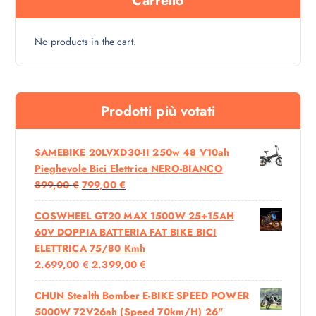
Carrello
2
0
9
0
9
,
€
No products in the cart.
0
.
0
€
.
Prodotti più votati
SAMEBIKE 20LVXD30-II 250w 48 V10ah
Pieghevole Bici Elettrica NERO-BIANCO
I
I
899,00
€
799,00
€
L
L
COSWHEEL GT20 MAX 1500W 25+15AH
P
P
60V DOPPIA BATTERIA FAT BIKE BICI
R
R
ELETTRICA 75/80 Kmh
E
E
I
I
2.699,00
€
2.399,00
€
Z
Z
L
L
Z
Z
CHUN Stealth Bomber E-BIKE SPEED POWER
P
P
O
O
5000W 72V26ah (Speed 70km/h) 26"
R
R
O
A