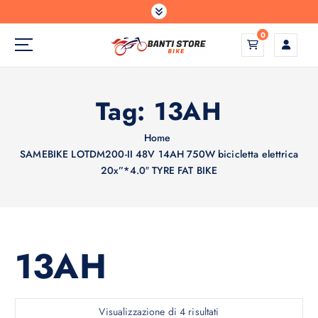
S
a
0
l
t
a
a
Tag:
13AH
l
c
o
Home
n
SAMEBIKE LOTDM200-II 48V 14AH 750W bicicletta elettrica
t
20x”*4.0″ TYRE FAT BIKE
e
n
u
t
13AH
o
P
Visualizzazione di 4 risultati