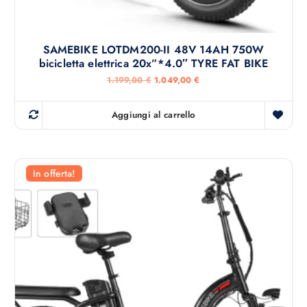
SAMEBIKE LOTDM200-II 48V 14AH 750W
bicicletta elettrica 20x”*4.0″ TYRE FAT BIKE
I
I
1.199,00
€
1.049,00
€
l
l
p
p
r
r
Aggiungi al carrello
e
e
z
z
z
z
o
o
o
a
r
t
In offerta!
i
t
g
u
i
a
n
l
a
e
l
è
e
:
e
1
r
.
a
0
:
4
1
9
.
,