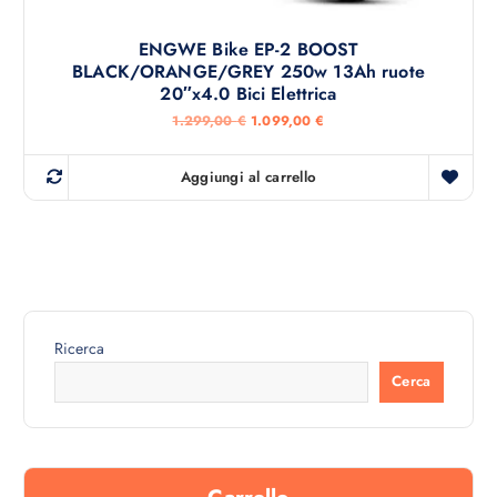
ENGWE Bike EP-2 BOOST
BLACK/ORANGE/GREY 250w 13Ah ruote
20″x4.0 Bici Elettrica
I
I
1.299,00
€
1.099,00
€
l
l
p
p
r
r
Aggiungi al carrello
e
e
z
z
z
z
o
o
o
a
r
t
i
t
g
u
i
a
n
l
Ricerca
a
e
l
è
Cerca
e
:
e
1
r
.
a
0
:
9
1
9
.
,