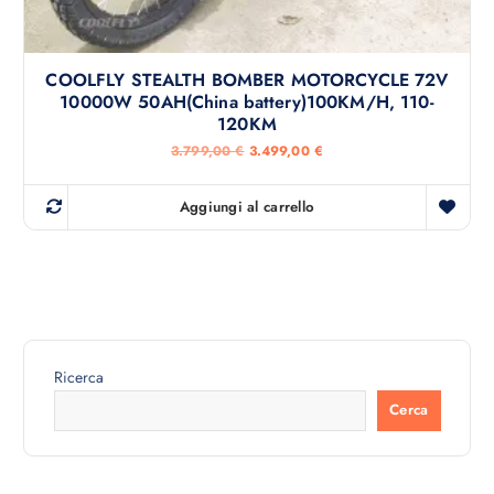
COOLFLY STEALTH BOMBER MOTORCYCLE 72V
10000W 50AH(China battery)100KM/H, 110-
120KM
I
I
3.799,00
€
3.499,00
€
l
l
p
p
r
r
Aggiungi al carrello
e
e
z
z
z
z
o
o
o
a
r
t
i
t
g
u
i
a
n
l
Ricerca
a
e
l
è
Cerca
e
:
e
3
r
.
a
4
:
9