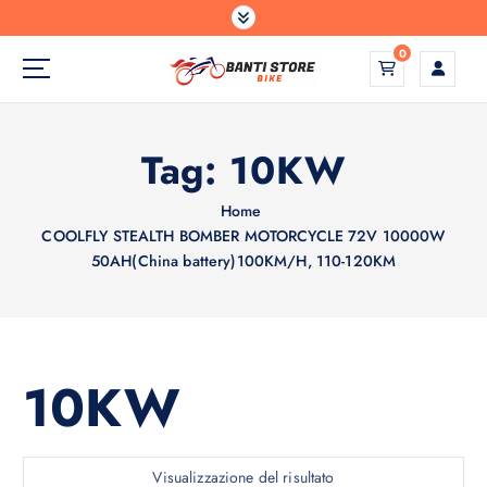
S
a
0
l
t
a
a
Tag:
10KW
l
c
o
Home
n
COOLFLY STEALTH BOMBER MOTORCYCLE 72V 10000W
t
50AH(China battery)100KM/H, 110-120KM
e
n
u
t
10KW
o
Visualizzazione del risultato