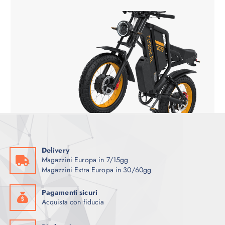
9
,
€
0
.
0
€
.
Delivery
Magazzini Europa in 7/15gg
Magazzini Extra Europa in 30/60gg
Pagamenti sicuri
Acquista con fiducia