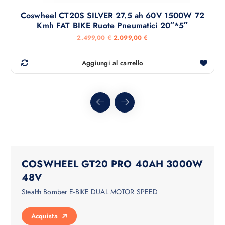
Coswheel CT20S SILVER 27.5 ah 60V 1500W 72
Kmh FAT BIKE Ruote Pneumatici 20″*5″
I
I
2.499,00
€
2.099,00
€
l
l
p
p
r
r
Aggiungi al carrello
e
e
z
z
z
z
o
o
o
a
r
t
i
t
g
u
i
a
n
l
a
e
l
è
e
:
COSWHEEL GT20 PRO 40AH 3000W
e
2
r
.
48V
a
0
:
9
Stealth Bomber E-BIKE DUAL MOTOR SPEED
2
9
.
,
4
0
Acquista
9
0