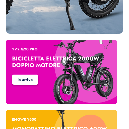
YVY Q20 PRO
BICICLETTA ELETTRICA 2000W
DOPPIO MOTORE
In arrivo
ENGWE Y600
MONOPATTINO ELETTRICO 600W